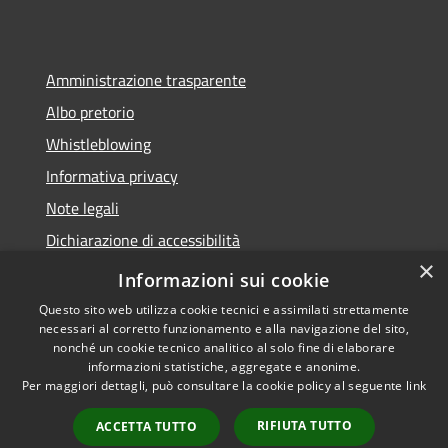
Amministrazione trasparente
Albo pretorio
Whistleblowing
Informativa privacy
Note legali
Dichiarazione di accessibilità
×
Obiettivi di accessibilità
Informazioni sui cookie
Questo sito web utilizza cookie tecnici e assimilati strettamente
necessari al corretto funzionamento e alla navigazione del sito,
nonché un cookie tecnico analitico al solo fine di elaborare
informazioni statistiche, aggregate e anonime.
RSS
Copyright © 2026 • Comune di
Per maggiori dettagli, può consultare la cookie policy al seguente
link
Accessibilità
Vigonza • Powered by
Privacy
Municipium
Accesso
•
RIFIUTA TUTTO
ACCETTA TUTTO
Cookie
redazione