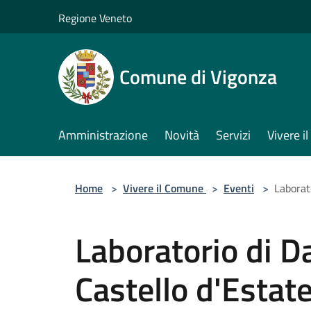
Salta al contenuto principale
Regione Veneto
Comune di Vigonza
Amministrazione
Novità
Servizi
Vivere 
Home
>
Vivere il Comune
>
Eventi
>
Laborato
Laboratorio di Da
Castello d'Estat