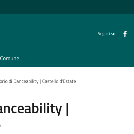
Seguici su
il Comune
rio di Danceability | Castello d'Estate
nceability |
e