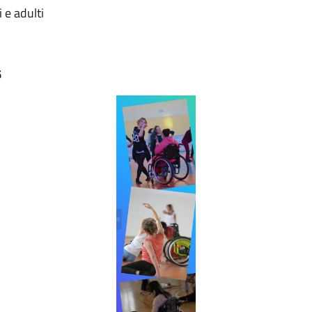
 e adulti
6