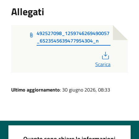
Allegati
492527098_1259746269490057
_6523545639477954304_n
PDF
Scarica
Ultimo aggiornamento
: 30 giugno 2026, 08:33
Quanto sono chiare le informazioni