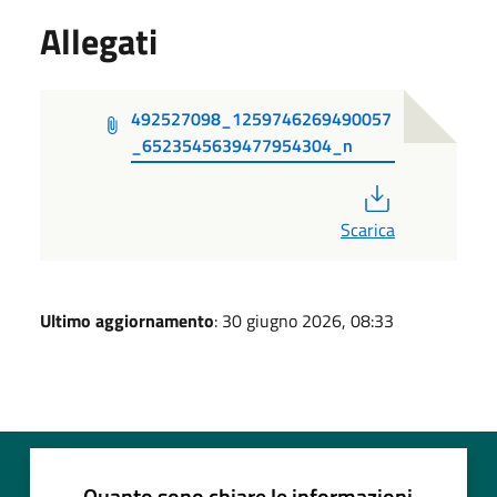
Allegati
492527098_1259746269490057
_6523545639477954304_n
PDF
Scarica
Ultimo aggiornamento
: 30 giugno 2026, 08:33
Quanto sono chiare le informazioni