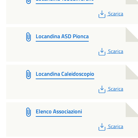
PDF
Scarica
Locandina ASD Pionca
PDF
Scarica
Locandina Caleidoscopio
PDF
Scarica
Elenco Associazioni
PDF
Scarica