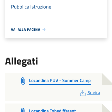
Pubblica Istruzione
VAI ALLA PAGINA
Allegati
Locandina PUV - Summer Camp
PDF
Scarica
Locandina Tobedifferent