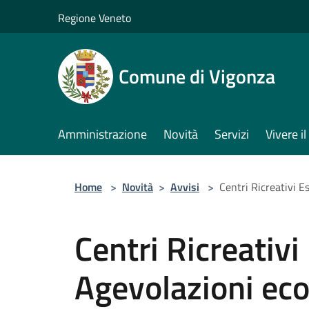
Salta al contenuto principale
Regione Veneto
Comune di Vigonza
Amministrazione
Novità
Servizi
Vivere 
Home
>
Novità
>
Avvisi
>
Centri Ricreativi E
Centri Ricreativi
Agevolazioni ec