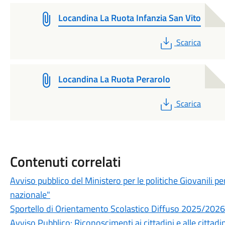
Locandina La Ruota Infanzia San Vito
PDF
Scarica
Locandina La Ruota Perarolo
PDF
Scarica
Contenuti correlati
Avviso pubblico del Ministero per le politiche Giovanili p
nazionale"
Sportello di Orientamento Scolastico Diffuso 2025/2026 
Avviso Pubblico: Riconoscimenti ai cittadini e alle cittadi