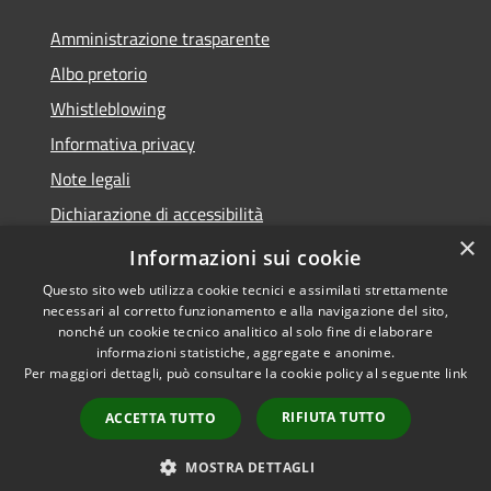
Amministrazione trasparente
Albo pretorio
Whistleblowing
Informativa privacy
Note legali
Dichiarazione di accessibilità
×
Obiettivi di accessibilità
Informazioni sui cookie
Questo sito web utilizza cookie tecnici e assimilati strettamente
necessari al corretto funzionamento e alla navigazione del sito,
nonché un cookie tecnico analitico al solo fine di elaborare
informazioni statistiche, aggregate e anonime.
RSS
Copyright © 2026 • Comune di
Per maggiori dettagli, può consultare la cookie policy al seguente
link
Accessibilità
Vigonza • Powered by
Privacy
Municipium
Accesso
•
RIFIUTA TUTTO
ACCETTA TUTTO
Cookie
redazione
Mappa del sito
MOSTRA DETTAGLI