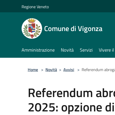
Salta al contenuto principale
Regione Veneto
Comune di Vigonza
Amministrazione
Novità
Servizi
Vivere 
Home
>
Novità
>
Avvisi
>
Referendum abrogativ
Referendum abro
2025: opzione di 