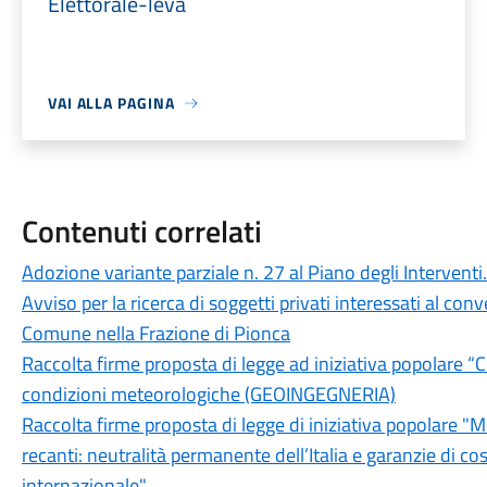
Elettorale-leva
VAI ALLA PAGINA
Contenuti correlati
Adozione variante parziale n. 27 al Piano degli Intervent
Avviso per la ricerca di soggetti privati interessati al co
Comune nella Frazione di Pionca
Raccolta firme proposta di legge ad iniziativa popolare “
condizioni meteorologiche (GEOINGEGNERIA)
Raccolta firme proposta di legge di iniziativa popolare "M
recanti: neutralità permanente dell’Italia e garanzie di co
internazionale"