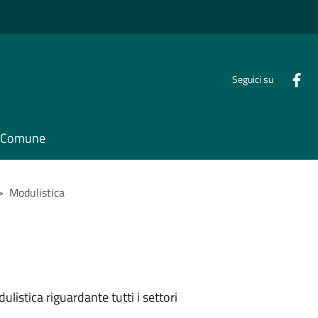
Seguici su
il Comune
>
Modulistica
listica riguardante tutti i settori