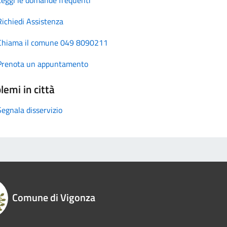
Richiedi Assistenza
Chiama il comune 049 8090211
Prenota un appuntamento
lemi in città
Segnala disservizio
Comune di Vigonza