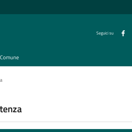
Seguici su
il Comune
za
stenza