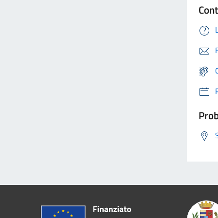
Cont
Prob