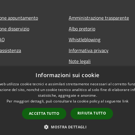
ione appuntamento
Amministrazione trasparente
one disservizio
Albo pretorio
FAQ
Whistleblowing
 assistenza
Informativa privacy
Note legali
Dichiarazione di accessibilità
Informazioni sui cookie
Obiettivi di accessibilità
web utilizza cookie tecnici e assimilati strettamente necessari al corretto fu
azione del sito, nonché un cookie tecnico analitico al solo fine di elaborare i
statistiche, aggregate e anonime.
Per maggiori dettagli, può consultare la cookie policy al seguente
link
RIFIUTA TUTTO
ACCETTA TUTTO
l sito
Copyright © 2026 • Comune d
MOSTRA DETTAGLI