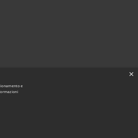
×
nzionamento e
nformazioni
Municipium
Accesso redazione
i Vigonza • Powered by
•