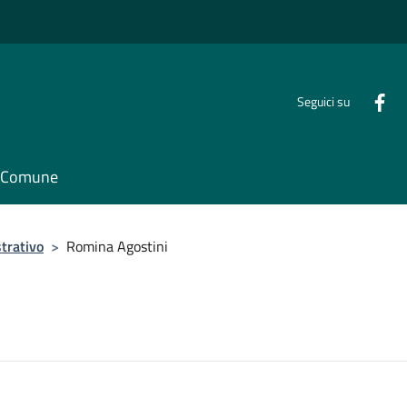
Seguici su
il Comune
trativo
>
Romina Agostini