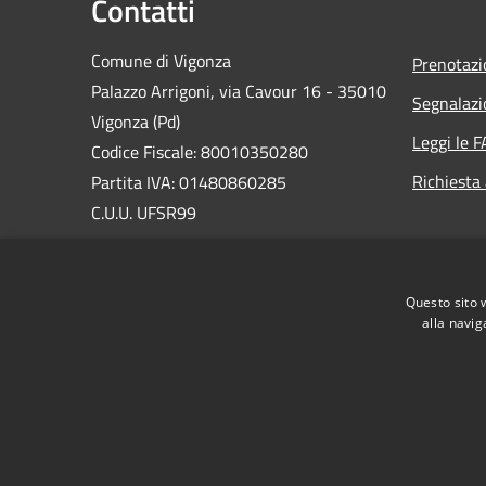
Contatti
Comune di Vigonza
Prenotaz
Palazzo Arrigoni, via Cavour 16 - 35010
Segnalazi
Vigonza (Pd)
Leggi le 
Codice Fiscale: 80010350280
Richiesta
Partita IVA: 01480860285
C.U.U. UFSR99
Email:
urp@comune.vigonza.pd.it
PEC:
vigonza.pd@cert.ip-veneto.net
Questo sito 
Centralino Unico:
0498090211
alla navig
RSS
Accessibilità
Privacy
Cookie
Mappa de