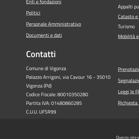
Enti e fondazioni
Appalti pu
Politici
Catasto e
Personale Amministrativo
Turismo
Documenti e dati
Mobilità e
Contatti
Comune di Vigonza
Prenotaz
Palazzo Arrigoni, via Cavour 16 - 35010
Segnalazi
Vigonza (Pd)
Leggi le 
Codice Fiscale: 80010350280
Richiesta
Partita IVA: 01480860285
C.U.U. UFSR99
Email:
urp@comune.vigonza.pd.it
PEC:
vigonza.pd@cert.ip-veneto.net
Questo sito 