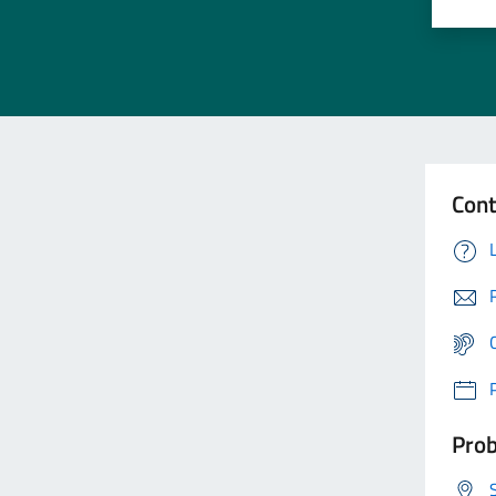
Cont
Prob