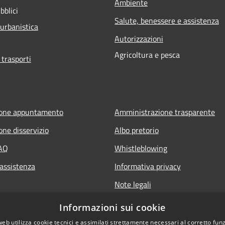
Ambiente
bblici
Salute, benessere e assistenza
 urbanistica
Autorizzazioni
Agricoltura e pesca
 trasporti
ione appuntamento
Amministrazione trasparente
one disservizio
Albo pretorio
FAQ
Whistleblowing
 assistenza
Informativa privacy
Note legali
Dichiarazione di accessibilità
Informazioni sui cookie
Obiettivi di accessibilità
web utilizza cookie tecnici e assimilati strettamente necessari al corretto fu