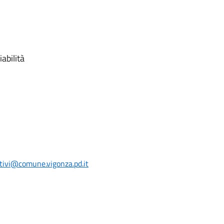
abilità
tivi@comune.vigonza.pd.it