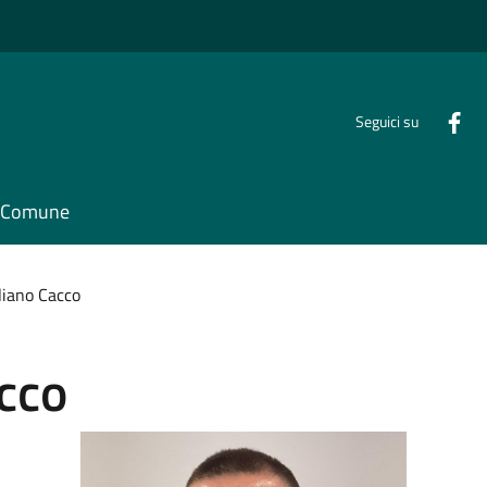
Seguici su
il Comune
liano Cacco
cco