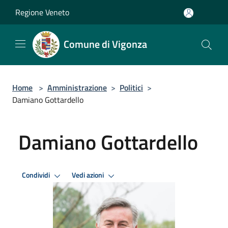
Salta al contenuto principale
Regione Veneto
Comune di Vigonza
Home
>
Amministrazione
>
Politici
>
Damiano Gottardello
Damiano Gottardello
Condividi
Vedi azioni