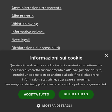
Amministrazione trasparente
Albo pretorio
Whistleblowing
Informativa privacy
Note legali
Dichiarazione di accessibilità
×
Obiettivi di accessibilità
Informazioni sui cookie
Questo sito web utilizza cookie tecnici e assimilati strettamente
necessari al corretto funzionamento e alla navigazione del sito,
nonché un cookie tecnico analitico al solo fine di elaborare
informazioni statistiche, aggregate e anonime.
RSS
Copyright © 2026 • Comune di
Per maggiori dettagli, può consultare la cookie policy al seguente
link
Accessibilità
Vigonza • Powered by
Privacy
Municipium
Accesso
•
RIFIUTA TUTTO
ACCETTA TUTTO
Cookie
redazione
Mappa del sito
MOSTRA DETTAGLI