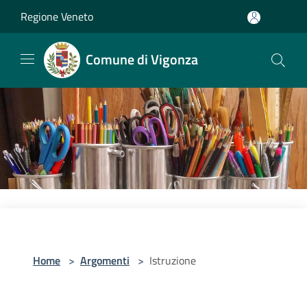
Salta al contenuto principale
Regione Veneto
Comune di Vigonza
Home
>
Argomenti
>
Istruzione