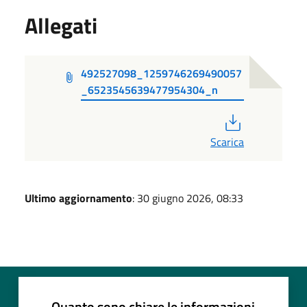
Allegati
492527098_1259746269490057
_6523545639477954304_n
PDF
Scarica
Ultimo aggiornamento
: 30 giugno 2026, 08:33
Quanto sono chiare le informazioni