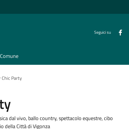
Seguici su
il Comune
 Chic Party
ty
sica dal vivo, ballo country, spettacolo equestre, cibo
io della Città di Vigonza