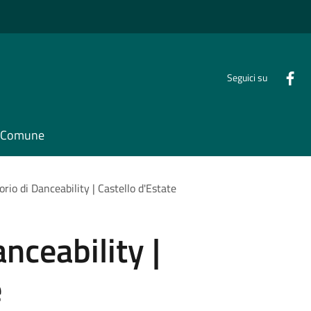
Seguici su
il Comune
rio di Danceability | Castello d'Estate
nceability |
e