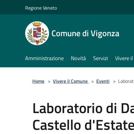
Salta al contenuto principale
Regione Veneto
Comune di Vigonza
Amministrazione
Novità
Servizi
Vivere 
Home
>
Vivere il Comune
>
Eventi
>
Laborato
Laboratorio di Da
Castello d'Estat