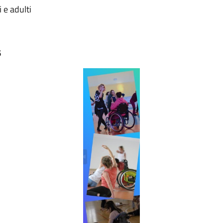
 e adulti
6