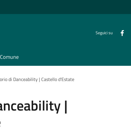
Seguici su
il Comune
rio di Danceability | Castello d'Estate
nceability |
e