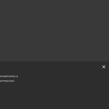
×
nzionamento e
nformazioni