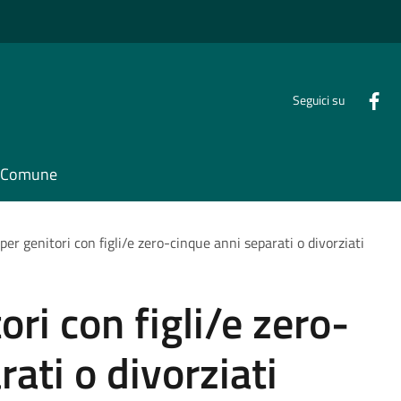
Seguici su
il Comune
er genitori con figli/e zero-cinque anni separati o divorziati
ri con figli/e zero-
ati o divorziati