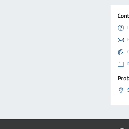
Cont
Prob