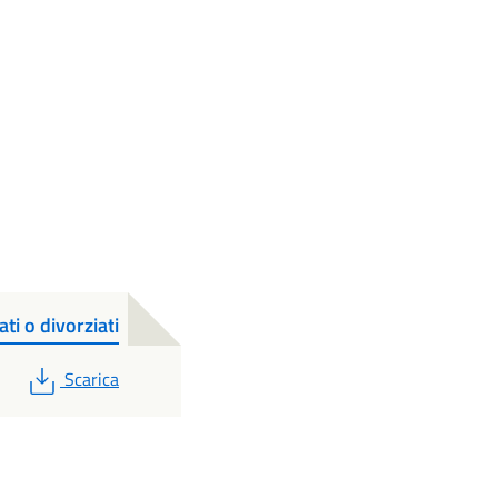
ti o divorziati
PDF
Scarica