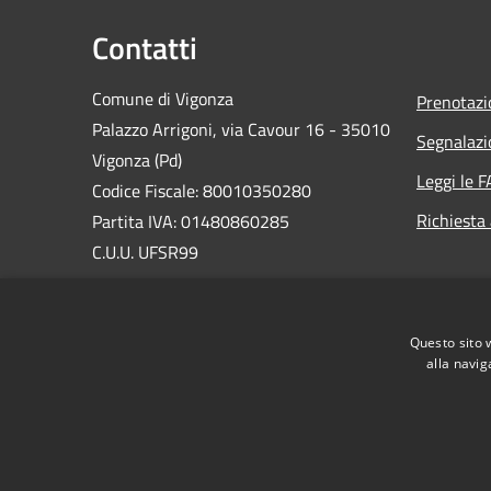
Contatti
Comune di Vigonza
Prenotaz
Palazzo Arrigoni, via Cavour 16 - 35010
Segnalazi
Vigonza (Pd)
Leggi le 
Codice Fiscale: 80010350280
Richiesta
Partita IVA: 01480860285
C.U.U. UFSR99
Email:
urp@comune.vigonza.pd.it
PEC:
vigonza.pd@cert.ip-veneto.net
Questo sito 
Centralino Unico:
0498090211
alla navig