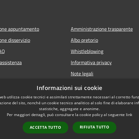
ione appuntamento
Amministrazione trasparente
one disservizio
Albo pretorio
FAQ
Whistleblowing
 assistenza
Informativa privacy
Note legali
Dichiarazione di accessibilità
Informazioni sui cookie
Obiettivi di accessibilità
web utilizza cookie tecnici e assimilati strettamente necessari al corretto fu
azione del sito, nonché un cookie tecnico analitico al solo fine di elaborare i
statistiche, aggregate e anonime.
Per maggiori dettagli, può consultare la cookie policy al seguente
link
RIFIUTA TUTTO
ACCETTA TUTTO