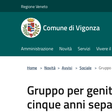
Salta al contenuto principale
Regione Veneto
Comune di Vigonza
Amministrazione
Novità
Servizi
Vivere 
Home
>
Novità
>
Avvisi
>
Sociale
>
Gruppo p
Gruppo per genito
cinque anni separ