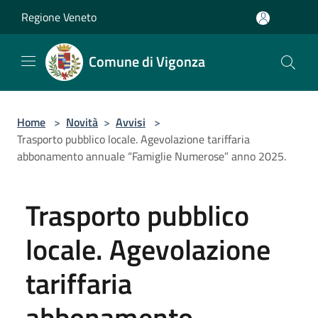
Salta al contenuto principale
Regione Veneto
Comune di Vigonza
Home
>
Novità
>
Avvisi
>
Trasporto pubblico locale. Agevolazione tariffaria
abbonamento annuale “Famiglie Numerose” anno 2025.
Trasporto pubblico
locale. Agevolazione
tariffaria
abbonamento