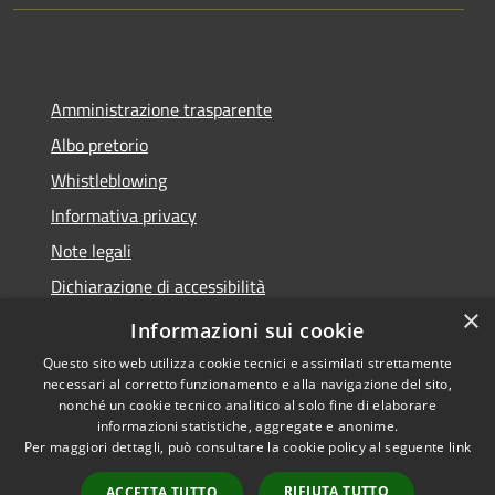
Amministrazione trasparente
Albo pretorio
Whistleblowing
Informativa privacy
Note legali
Dichiarazione di accessibilità
×
Obiettivi di accessibilità
Informazioni sui cookie
Questo sito web utilizza cookie tecnici e assimilati strettamente
necessari al corretto funzionamento e alla navigazione del sito,
nonché un cookie tecnico analitico al solo fine di elaborare
informazioni statistiche, aggregate e anonime.
RSS
Copyright © 2026 • Comune di
Per maggiori dettagli, può consultare la cookie policy al seguente
link
Accessibilità
Vigonza • Powered by
Privacy
Municipium
Accesso
•
RIFIUTA TUTTO
ACCETTA TUTTO