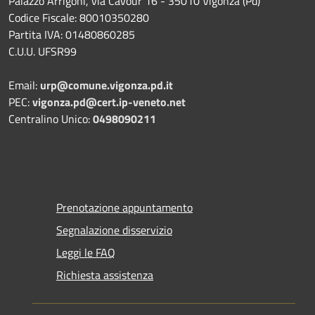
Palazzo Arrigoni, via Cavour 16 - 35010 Vigonza (Pd)
Codice Fiscale: 80010350280
Partita IVA: 01480860285
C.U.U. UFSR99
Email:
urp@comune.vigonza.pd.it
PEC:
vigonza.pd@cert.ip-veneto.net
Centralino Unico:
0498090211
Prenotazione appuntamento
Segnalazione disservizio
Leggi le FAQ
Richiesta assistenza